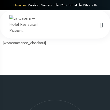
Horaires:
Mardi au Samedi : de 12h à 14h et de 19h à 21h
[woocommerce_checkout]